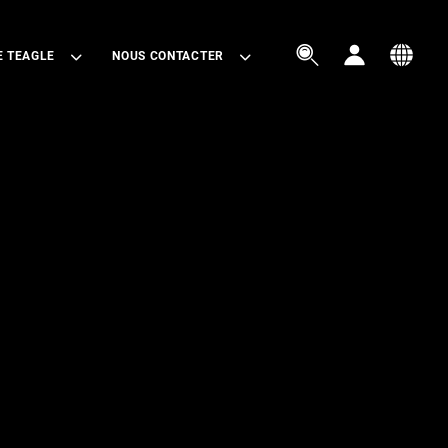



E TEAGLE
NOUS CONTACTER