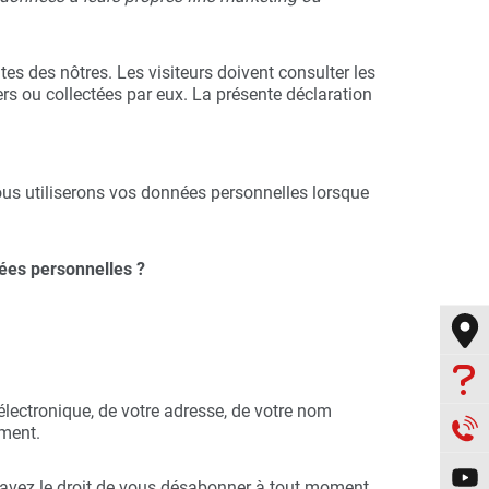
tes des nôtres. Les visiteurs doivent consulter les
ers ou collectées par eux. La présente déclaration
us utiliserons vos données personnelles lorsque
ées personnelles ?

lectronique, de votre adresse, de votre nom

ement.

 avez le droit de vous désabonner à tout moment.