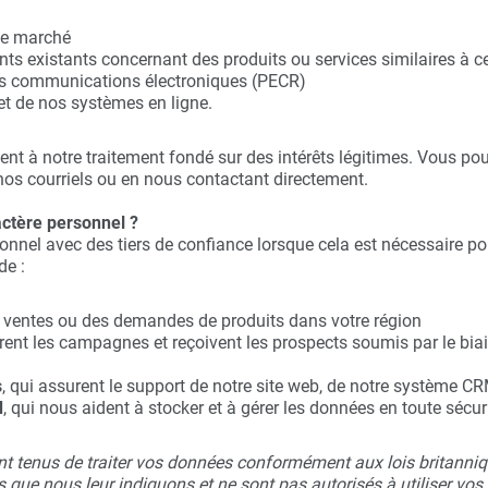
 de marché
ents existants concernant des produits ou services similaires
 les communications électroniques (PECR)
 et de nos systèmes en ligne.
ent à notre traitement fondé sur des intérêts légitimes. Vous
 nos courriels ou en nous contactant directement.
ctère personnel ?
nnel avec des tiers de confiance lorsque cela est nécessaire po
de :
es ventes ou des demandes de produits dans votre région
èrent les campagnes et reçoivent les prospects soumis par le bia
s
, qui assurent le support de notre site web, de notre système CR
d
, qui nous aident à stocker et à gérer les données en toute sécuri
nt tenus de traiter vos données conformément aux lois britanniq
es que nous leur indiquons et ne sont pas autorisés à utiliser vo