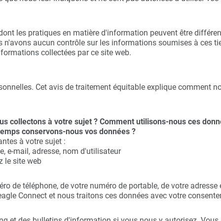
s dont les pratiques en matière d'information peuvent être différen
ous n'avons aucun contrôle sur les informations soumises à ces ti
formations collectées par ce site web.
onnelles. Cet avis de traitement équitable explique comment no
us collectons à votre sujet ? Comment utilisons-nous ces donn
e temps conservons-nous vos données ?
tes à votre sujet :
 e-mail, adresse, nom d'utilisateur
z le site web
o de téléphone, de votre numéro de portable, de votre adresse é
 Teagle Connect et nous traitons ces données avec votre consent
 et des bulletins d'information si vous nous y autorisez. Vous