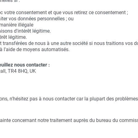
lles si :
ec votre consentement et que vous retirez ce consentement ;
aiter vos données personnelles ; ou
manière illégale
isons d'intérêt légitime.
érêt légitime.
ransférées de nous à une autre société si nous traitions vos d
 à l'aide de moyens automatisés.
euillez nous contacter :
wall, TR4 8HQ, UK
ns, n'hésitez pas à nous contacter car la plupart des problèmes
lainte concernant notre traitement auprès du bureau du commiss