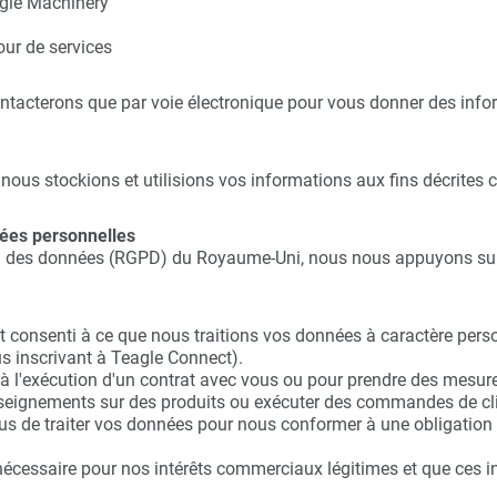
agle Machinery
our de services
ontacterons que par voie électronique pour vous donner des infor
 nous stockions et utilisions vos informations aux fins décrites 
nées personnelles
on des données (RGPD) du Royaume-Uni, nous nous appuyons sur l
 consenti à ce que nous traitions vos données à caractère pers
us inscrivant à Teagle Connect).
 à l'exécution d'un contrat avec vous ou pour prendre des mesu
seignements sur des produits ou exécuter des commandes de cli
de traiter vos données pour nous conformer à une obligation lé
nécessaire pour nos intérêts commerciaux légitimes et que ces in