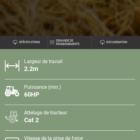
DEMANDE DE
SPÉCIFICATIONS
DOCUMENATION
RENSEIGNEMENTS
Largeur de travail
2.2m
Puissance (min.)
60HP
Attelage de tracteur
Cat 2
Vitesse de la prise de force