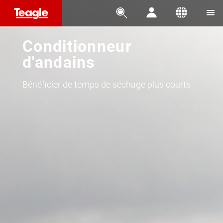




Conditionneur
d'andains
Bénéficier de temps de séchage plus courts