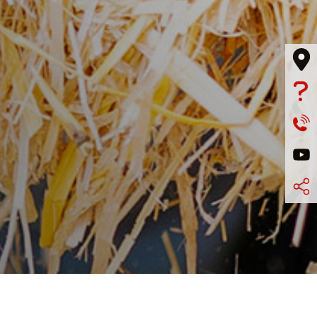



