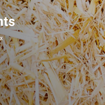
nts
ux