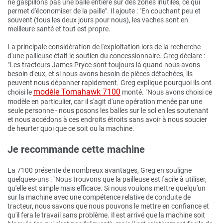
ne gaspillons pas une balle entière sur des zones inutiles, ce qui
permet d'économiser de la paille". Il ajoute : "En couchant peu et
souvent (tous les deux jours pour nous), les vaches sont en
meilleure santé et tout est propre.
La principale considération de l'exploitation lors de la recherche
d'une pailleuse était le soutien du concessionnaire. Greg déclare :
"Les tracteurs James Pryce sont toujours là quand nous avons
besoin d'eux, et si nous avons besoin de pièces détachées, ils
peuvent nous dépanner rapidement. Greg explique pourquoi ils ont
modèle Tomahawk 7100
choisi le
monté. "Nous avons choisi ce
modèle en particulier, car il s'agit d'une opération menée par une
seule personne - nous posons les balles sur le sol en les soutenant
et nous accédons à ces endroits étroits sans avoir à nous soucier
de heurter quoi que ce soit ou la machine.
Je recommande cette machine
La 7100 présente de nombreux avantages, Greg en souligne
quelques-uns : "Nous trouvons que la pailleuse est facile à utiliser,
qu'elle est simple mais efficace. Si nous voulons mettre quelqu'un
sur la machine avec une compétence relative de conduite de
tracteur, nous savons que nous pouvons le mettre en confiance et
qu'il fera le travail sans problème. Il est arrivé que la machine soit