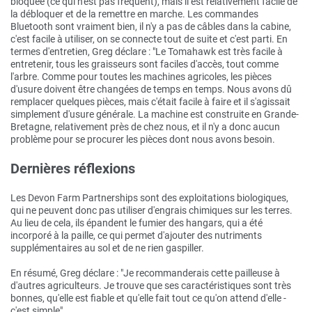
bloquée (ce qui n'est pas fréquent), mais il est relativement facile de
la débloquer et de la remettre en marche. Les commandes
Bluetooth sont vraiment bien, il n'y a pas de câbles dans la cabine,
c'est facile à utiliser, on se connecte tout de suite et c'est parti. En
termes d'entretien, Greg déclare : "Le Tomahawk est très facile à
entretenir, tous les graisseurs sont faciles d'accès, tout comme
l'arbre. Comme pour toutes les machines agricoles, les pièces
d'usure doivent être changées de temps en temps. Nous avons dû
remplacer quelques pièces, mais c'était facile à faire et il s'agissait
simplement d'usure générale. La machine est construite en Grande-
Bretagne, relativement près de chez nous, et il n'y a donc aucun
problème pour se procurer les pièces dont nous avons besoin.
Dernières réflexions
Les Devon Farm Partnerships sont des exploitations biologiques,
qui ne peuvent donc pas utiliser d'engrais chimiques sur les terres.
Au lieu de cela, ils épandent le fumier des hangars, qui a été
incorporé à la paille, ce qui permet d'ajouter des nutriments
supplémentaires au sol et de ne rien gaspiller.
En résumé, Greg déclare : "Je recommanderais cette pailleuse à
d'autres agriculteurs. Je trouve que ses caractéristiques sont très
bonnes, qu'elle est fiable et qu'elle fait tout ce qu'on attend d'elle -
c'est simple".