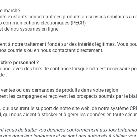
 de marché
ents existants concernant des produits ou services similaires
 les communications électroniques (PECR)
 et de nos systèmes en ligne.
ent à notre traitement fondé sur des intérêts légitimes. Vous
 nos courriels ou en nous contactant directement.
ctère personnel ?
nnel avec des tiers de confiance lorsque cela est nécessaire po
de :
es ventes ou des demandes de produits dans votre région
èrent les campagnes et reçoivent les prospects soumis par le bia
s
, qui assurent le support de notre site web, de notre système CR
d
, qui nous aident à stocker et à gérer les données en toute sécuri
nt tenus de traiter vos données conformément aux lois britanniq
es que nous leur indiquons et ne sont pas autorisés à utiliser vo