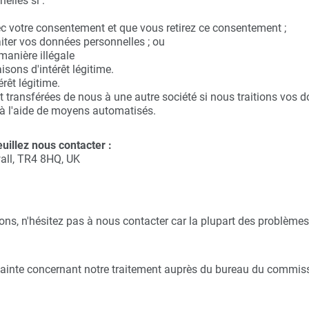
lles si :
ec votre consentement et que vous retirez ce consentement ;
aiter vos données personnelles ; ou
manière illégale
isons d'intérêt légitime.
érêt légitime.
ransférées de nous à une autre société si nous traitions vos d
 à l'aide de moyens automatisés.
euillez nous contacter :
wall, TR4 8HQ, UK
ns, n'hésitez pas à nous contacter car la plupart des problèmes
lainte concernant notre traitement auprès du bureau du commiss