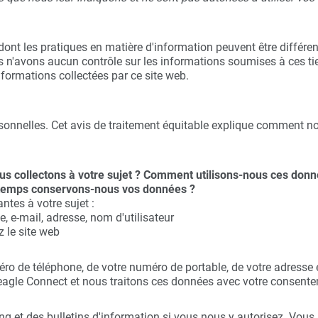
s dont les pratiques en matière d'information peuvent être différen
ous n'avons aucun contrôle sur les informations soumises à ces ti
formations collectées par ce site web.
onnelles. Cet avis de traitement équitable explique comment no
us collectons à votre sujet ? Comment utilisons-nous ces donn
e temps conservons-nous vos données ?
tes à votre sujet :
 e-mail, adresse, nom d'utilisateur
z le site web
o de téléphone, de votre numéro de portable, de votre adresse é
 Teagle Connect et nous traitons ces données avec votre consent
 et des bulletins d'information si vous nous y autorisez. Vous