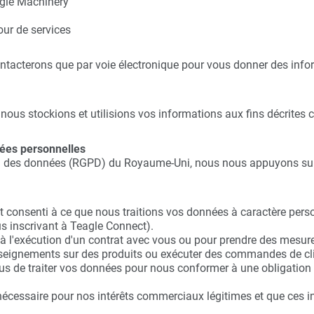
agle Machinery
our de services
ontacterons que par voie électronique pour vous donner des infor
 nous stockions et utilisions vos informations aux fins décrites 
nées personnelles
on des données (RGPD) du Royaume-Uni, nous nous appuyons sur l
 consenti à ce que nous traitions vos données à caractère pers
us inscrivant à Teagle Connect).
 à l'exécution d'un contrat avec vous ou pour prendre des mesu
seignements sur des produits ou exécuter des commandes de cli
de traiter vos données pour nous conformer à une obligation lé
nécessaire pour nos intérêts commerciaux légitimes et que ces in