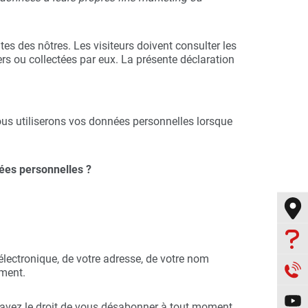
tes des nôtres. Les visiteurs doivent consulter les
ers ou collectées par eux. La présente déclaration
us utiliserons vos données personnelles lorsque
ées personnelles ?

lectronique, de votre adresse, de votre nom

ement.

 avez le droit de vous désabonner à tout moment.