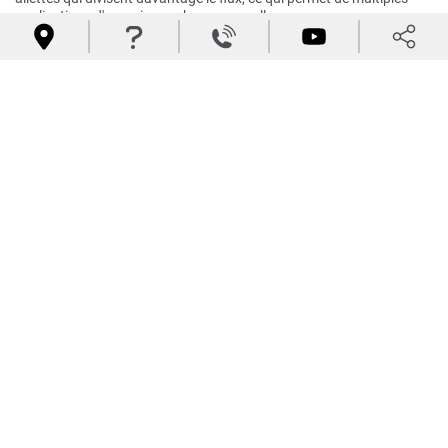
applications d'engrais sur chaque parcelle.




Adaptez votre schéma d'épandage
Réglage simple du débit d'application et de la largeur de rang – pas
de palettes à ajuster, pas de rotors à changer. Il suffit de régler la
hauteur, le débit d'épandage et le régime de la prise de force, et vous
êtes prêt !
Trouvez votre concessionnaire local