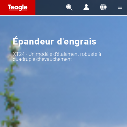




Épandeur d'engrais
XT24 - Un modèle d'étalement robuste à
quadruple chevauchement