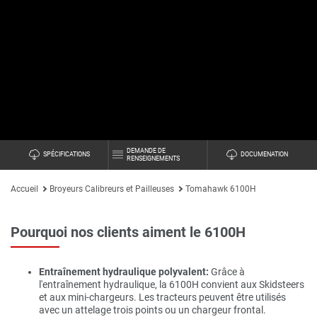
DEMANDE DE
SPÉCIFICATIONS
DOCUMENATION
RENSEIGNEMENTS
Accueil
Broyeurs Calibreurs et Pailleuses
Tomahawk 6100H
Pourquoi nos clients aiment le 6100H
Entraînement hydraulique polyvalent
:
Grâce à
l'entraînement hydraulique, la 6100H convient aux Skidsteers
et aux mini-chargeurs. Les tracteurs peuvent être utilisés
avec un attelage trois points ou un chargeur frontal.