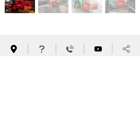
Spécifications




Télécharger le PDF
Description
6100H
Goulotte
Pivotant
Dual Chop
Non
Ensilage
Non