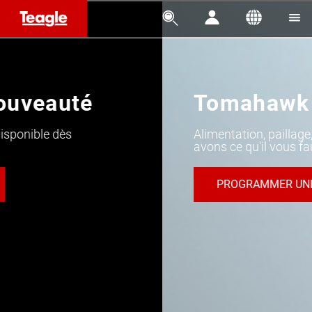




Tomahawk C120
Alimentation, paillage, bioénergie : nous
avons ce qu'il vous faut !
PROGRAMMER UNE DÉMO