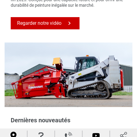
durabilité de peinture inégalée sur le marché.
Regarder notre vidéo
Dernières nouveautés
S'appuyant sur le succès du modèle 6200H, le




Tomahawk 6100H présente de nombreuses améliorations.